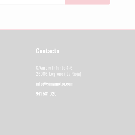
Contacto
C/Aurora Infante 4-6,
26006, Logroño ( La Rioja)
info@simamotor.com
941 581 020