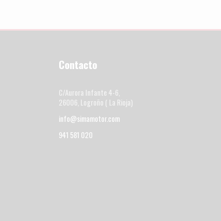
Contacto
C/Aurora Infante 4-6,
26006, Logroño ( La Rioja)
info@simamotor.com
941 581 020