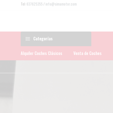
Tel:
637625355
/
info@simamotor.com
Categorías
Alquiler Coches Clásicos
Venta de Coches