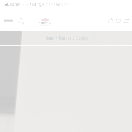
Tel:
637625355
/
info@simamotor.com
Home
/ Marcas / Dunlop